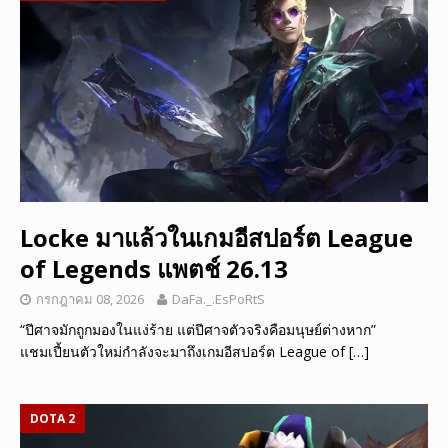
Locke มาแล้วในเกมอีสปอร์ต League
of Legends แพตช์ 26.13
กรกฎาคม 08, 2026
DaFa._.EsPoRtS
“ปีศาจมักถูกมองในแง่ร้าย แต่ปีศาจตัวจริงคือมนุษย์ต่างหาก”
แชมเปี้ยนตัวใหม่กำลังจะมาถึงเกมอีสปอร์ต League of
[…]
DOTA 2