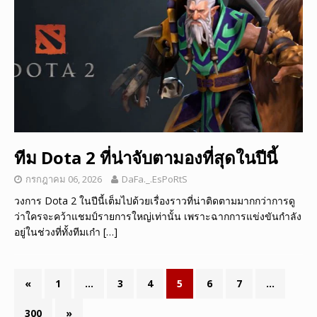
ทีม Dota 2 ที่น่าจับตามองที่สุดในปีนี้
กรกฎาคม 06, 2026
DaFa._.EsPoRtS
วงการ Dota 2 ในปีนี้เต็มไปด้วยเรื่องราวที่น่าติดตามมากกว่าการดู
ว่าใครจะคว้าแชมป์รายการใหญ่เท่านั้น เพราะฉากการแข่งขันกำลัง
อยู่ในช่วงที่ทั้งทีมเก๋า
[…]
«
1
…
3
4
5
6
7
…
300
»