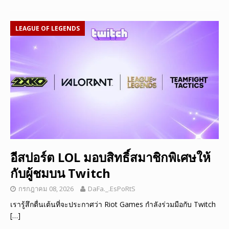
LEAGUE OF LEGENDS
อีสปอร์ต LOL มอบสิทธิ์สมาชิกพิเศษให้
กับผู้ชมบน Twitch
กรกฎาคม 08, 2026
DaFa._.EsPoRtS
เรารู้สึกตื่นเต้นที่จะประกาศว่า Riot Games กำลังร่วมมือกับ Twitch
[…]