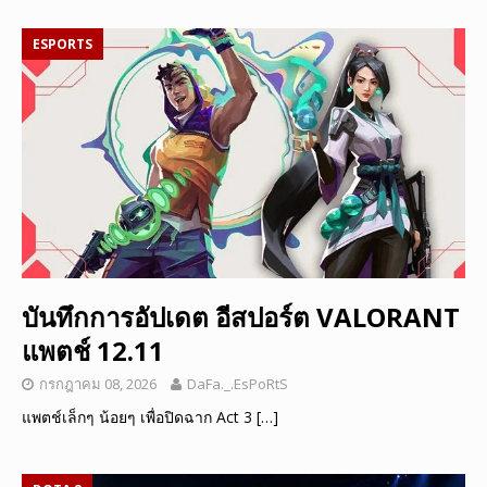
ESPORTS
บันทึกการอัปเดต อีสปอร์ต VALORANT
แพตช์ 12.11
กรกฎาคม 08, 2026
DaFa._.EsPoRtS
แพตช์เล็กๆ น้อยๆ เพื่อปิดฉาก Act 3
[…]