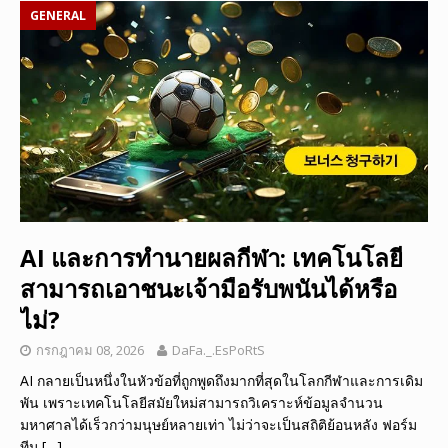
GENERAL
AI และการทำนายผลกีฬา: เทคโนโลยี
สามารถเอาชนะเจ้ามือรับพนันได้หรือ
ไม่?
กรกฎาคม 08, 2026
DaFa._.EsPoRtS
AI กลายเป็นหนึ่งในหัวข้อที่ถูกพูดถึงมากที่สุดในโลกกีฬาและการเดิม
พัน เพราะเทคโนโลยีสมัยใหม่สามารถวิเคราะห์ข้อมูลจำนวน
มหาศาลได้เร็วกว่ามนุษย์หลายเท่า ไม่ว่าจะเป็นสถิติย้อนหลัง ฟอร์ม
ทีม
[…]