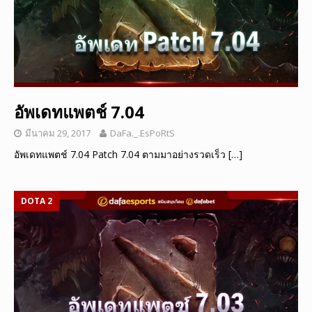
อัพเดทแพตช์ 7.04
มีนาคม 29, 2017
DaFa._.EsPoRtS
อัพเดทแพตช์ 7.04 Patch 7.04 ตามมาอย่างรวดเร็ว
[…]
DOTA 2