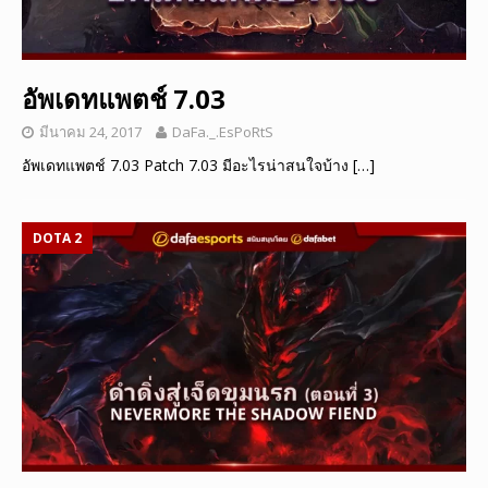
อัพเดทแพตช์ 7.03
มีนาคม 24, 2017
DaFa._.EsPoRtS
อัพเดทแพตช์ 7.03 Patch 7.03 มีอะไรน่าสนใจบ้าง
[…]
DOTA 2