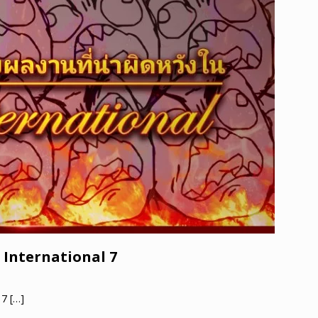
he International 7
l 7
[…]