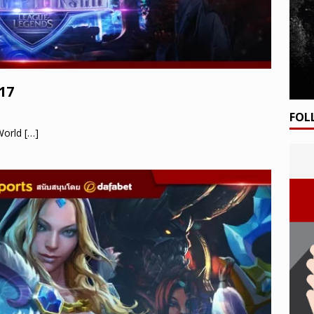
017
FOL
 World
[…]