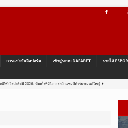
การแข่งขันอีสปอร์ต
เข้าสู่ระบบ DAFABET
รายได้ ESPO
กีฬาอีสปอร์ตปี 2026: ทีมเต็งที่มีโอกาสคว้าแชมป์ทัวร์นาเมนต์ใหญ่
ะบบป้องกันการโกง Vanguard On-Demand ของ Riot
LEAGUE OF
BG Mobile 4.5 เปลี่ยนโฉม Erangel เป็นโลกแห่งนารูโตะ
PUBG