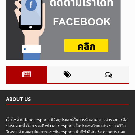
ABOUT US
เว็บไซต์ dafabet esports มีวัตถุประสงค์ในการนำเสนอข่าวสารวงการอีส
ปอร์ตจากทั่วโลก รวมถึงข่าวสาร esports ในประเทศไทย เช่น ข่าว พรีวิว
วิเคราะห์ และสรุปผลการแข่งขัน esports นักกีฬาอีสปอร์ต esports และ