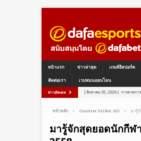
หน้าแรก
ข่าวล่าสุด
เกมส์อีสปอร์ต
ติดต่อเรา
เวบพนนออนไลน
[ สิงหาคม 05, 2026 ]
การคาดการณ์
ข่าวอัพเดท
ESPORTS BETTING
หน้าหลัก
Counter Strike: GO
มารู้
[ สิงหาคม 05, 2026 ]
อีสปอร์ต ร
LEGENDS
มารู้จักสุดยอดนักก
[ สิงหาคม 05, 2026 ]
อีสปอร์ต PU