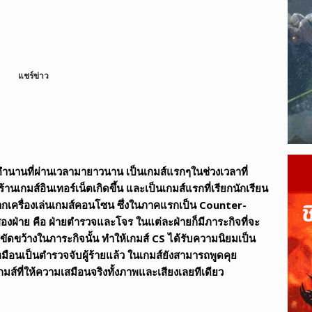
ague of Legends Wild Rift เผยข้อมูลแพตช์ 7.2
LEAGUE OF
ตจึงเติบโตเร็วกว่ากีฬาแบบดั้งเดิม?
ESPORTS
แชร์ข่าว
นานที่ผ่านเวลามายาวนาน เป็นเกมส์แรกๆในช่วงเวลาที่
้านเกมส์อินเทอร์เน็ตเกิดขึ้น และเป็นเกมส์แรกที่เรียกนักเรียน
์จากเครื่องเล่นเกมส์คอนโซน ซึ่งในภาคแรกเป็น Counter-
องฝ่าย คือ ฝ่ายตำรวจและโจร ในแต่ละฝ่ายก็มีภาระกิจที่จะ
ขัดขว้างในภาระกิจนั้น ทำให้เกมส์ CS ได้รับความนิยมเป็น
มือนเป็นตำรวจจับผู้ร้ายแล้ว ในเกมส์ยังสามารถพูดคุย
มส์ที่ให้ความเสมือนจริงทั้งภาพและเสียงเลยทีเดียว