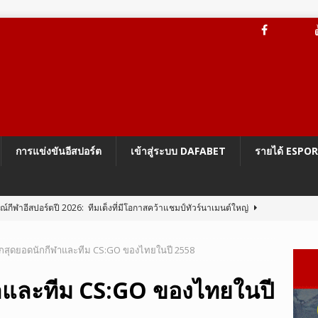
การแข่งขันอีสปอร์ต
เข้าสู่ระบบ DAFABET
รายได้ ESPO
กีฬาอีสปอร์ตปี 2026: ทีมเต็งที่มีโอกาสคว้าแชมป์ทัวร์นาเมนต์ใหญ่
จักสุดยอดนักกีฬาและทีม CS:GO ของไทยในปี 2558
ะบบป้องกันการโกง Vanguard On-Demand ของ Riot
LEAGUE OF
ีฬาและทีม CS:GO ของไทยในปี
BG Mobile 4.5 เปลี่ยนโฉม Erangel เป็นโลกแห่งนารูโตะ
PUBG