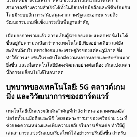
ประเทศอย่างจีนและเกาหลีใต้ยังเป็นกรณีที่น่าสนใจ เพราะ
สามารถสร้างความสำเร็จได้ทั้งในอีสปอร์ตมือถือและพีซีพร้อมกัน
โดยมีระบบลีก การสนับสนุนจากภาครัฐและเอกชน รวมถึง
วัฒนธรรมเกมที่แข็งแกร่งเป็นพื้นฐานสำคัญ
เมื่อมองภาพรวมแล้ว ความเป็นผู้นำของแต่ละแพลตฟอร์มไม่ได้
ขึ้นอยู่กับความเหนือกว่าทางเทคโนโลยีเพียงอย่างเดียว แต่ยัง
สะท้อนถึงบริบททางสังคมและเศรษฐกิจของแต่ละภูมิภาค ซึ่ง
ทำให้การแข่งขันในระดับโลกมีความหลากหลายและซับซ้อนมาก
ยิ่งขึ้น และเมื่อเทคโนโลยียังคงพัฒนาอย่างต่อเนื่อง เส้นแบ่งเหล่า
นี้ก็อาจเปลี่ยนไปได้ในอนาคต
บทบาทของเทคโนโลยี: 5G คลาวด์เกม
มิ่ง และวิวัฒนาการของฮาร์ดแวร์
เทคโนโลยีเป็นแรงผลักดันสำคัญที่กำลังกำหนดอนาคตของอีส
ปอร์ตทั้งบนมือถือและพีซี โดยเฉพาะการมาของเครือข่าย 5G ที่
ช่วยลดความหน่วงและเพิ่มความเสถียรในการเชื่อมต่อ ทำให้ผู้
เล่นสามารถแข่งขันแบบเรียลไทม์ได้อย่างราบรื่นยิ่งขึ้น สำหรับ