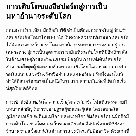
การเติบโตของอีสปอร์ตสู่การเป็น
มหาอำนาจระดับโลก
ก่อนจะเปรียบเทียบมือถือกับพีซี จำเป็นต้องมองภาพใหญ่ก่อนว่า
อีสปอร์ตเติบโตมาไกลเพียงใด ในช่วงทศวรรษที่ผ่านมา อีสปอร์ต
ได้พัฒนาอย่างก้าวกระโดด จากกิจกรรมยามว่างของกลุ่มผู้เล่น
เฉพาะทาง สู่การเป็นอุตสาหกรรมบันเทิงระดับโลกที่มีอิทธิพลทั้ง
ในด้านเศรษฐกิจและวัฒนธรรม ปัจจุบัน การแข่งขันอีสปอร์ต
สามารถดึงดูดผู้ชมหลายล้านคนจากทั่วโลก ไม่ว่าจะผ่านการรับ
ชมในสนามแข่งขันจริงหรือผ่านแพลตฟอร์มสตรีมมิ่งออนไลน์
ทำให้อีสปอร์ตกลายเป็นหนึ่งในรูปแบบความบันเทิงที่เติบโตเร็ว
ที่สุดในยุคดิจิทัล
การเข้าถึงอินเทอร์เน็ตความเร็วสูงและสมาร์ตโฟนที่แพร่หลายมี
บทบาทสำคัญในการขยายฐานผู้ชมและผู้เล่น โดยเฉพาะใน
ภูมิภาคเอเชีย ละตินอเมริกา และแอฟริกา ซึ่งอีสปอร์ตบนมือถือมี
การเติบโตอย่างโดดเด่น ในขณะเดียวกัน อีสปอร์ตบนพีซียังคง
รักษาความแข็งแกร่งในด้านการแข่งขันระดับมืออาชีพ ด้วยเกมที่