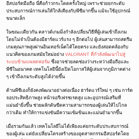
อีสปอร์ตมือถือ นี่คือก้าวกระโดดครั้งใหญ่ เพราะช่วยยกระดับ
ประสบการณ์การเล่นให้ใกล้เคียงกับพีซีมากขึ้น แม้จะใช้อุปกรณ์
ขนาดเล็ก
ในขณะเดียวกัน คลาวด์เกมมิ่งกำลังเปลี่ยนวิธีที่ผู้เล่นเข้าถึงเกม
โดยไม่จำเป็นต้องมีฮาร์ดแวร์แรง ๆ อีกต่อไป ผู้เล่นสามารถสตรีม
เกมคุณภาพสูงผ่านอินเทอร์เน็ตได้โดยตรง และยังสอดคล้องกับ
แนวคิดของเกมสมัยใหม่อย่าง
VALORANT ที่กำลังพัฒนาไปสู่
ระบบข้ามแพลตฟอร์ม
ซึ่งอาจช่วยลดช่องว่างระหว่างมือถือและ
พีซีในอนาคต เทคโนโลยีนี้ยังเปิดโอกาสให้ผู้เล่นจากภูมิภาคต่าง
ๆ เข้าถึงเกมระดับสูงได้ง่ายขึ้น
ด้านพีซีเองก็ยังคงพัฒนาอย่างต่อเนื่อง ฮาร์ดแวร์ใหม่ ๆ เช่น การ์ด
จอประสิทธิภาพสูง หน้าจอรีเฟรชเรตสูง และอุปกรณ์เสริมที่
แม่นยำยิ่งขึ้น ช่วยผลักดันขีดความสามารถของผู้เล่นให้ไปไกล
กว่าเดิม ทำให้การแข่งขันมีความเข้มข้นและแม่นยำมากขึ้น
เมื่อรวมกันแล้ว เทคโนโลยีไม่ได้เพียงแค่ยกระดับประสบการณ์
ของผู้เล่น แต่ยังเปลี่ยนโครงสร้างของอุตสาหกรรมอีสปอร์ตโดย