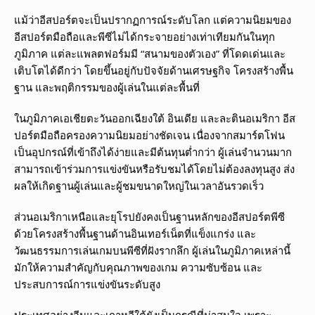
แม้ว่าอีสปอร์ตจะเป็นปรากฏการณ์ระดับโลก แต่ความนิยมของ
อีสปอร์ตมือถือและพีซีไม่ได้กระจายอย่างเท่าเทียมกันในทุก
ภูมิภาค แต่ละแพลตฟอร์มมี “สนามของตัวเอง” ที่โดดเด่นและ
เติบโตได้ดีกว่า โดยขึ้นอยู่กับปัจจัยด้านเศรษฐกิจ โครงสร้างพื้น
ฐาน และพฤติกรรมของผู้เล่นในแต่ละพื้นที่
ในภูมิภาคเอเชียตะวันออกเฉียงใต้ อินเดีย และละตินอเมริกา อีส
ปอร์ตมือถือครองความนิยมอย่างชัดเจน เนื่องจากสมาร์ตโฟน
เป็นอุปกรณ์ที่เข้าถึงได้ง่ายและมีต้นทุนต่ำกว่า ผู้เล่นจำนวนมาก
สามารถเข้าร่วมการแข่งขันหรือรับชมได้โดยไม่ต้องลงทุนสูง ส่ง
ผลให้เกิดฐานผู้เล่นและผู้ชมขนาดใหญ่ในเวลาอันรวดเร็ว
ส่วนอเมริกาเหนือและยุโรปยังคงเป็นฐานหลักของอีสปอร์ตพีซี
ด้วยโครงสร้างพื้นฐานด้านอินเทอร์เน็ตที่แข็งแกร่ง และ
วัฒนธรรมการเล่นเกมบนพีซีที่ฝังรากลึก ผู้เล่นในภูมิภาคเหล่านี้
มักให้ความสำคัญกับคุณภาพของเกม ความซับซ้อน และ
ประสบการณ์การแข่งขันระดับสูง