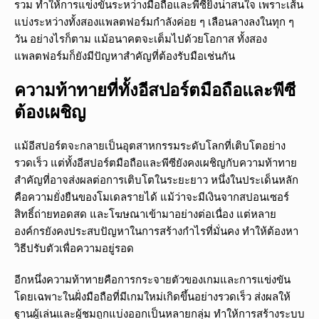
รวม ทำให้การแข่งขันระหว่างมือถือและพีซียิ่งน่าสนใจ เพราะเส้น
แบ่งระหว่างทั้งสองแพลตฟอร์มกำลังค่อย ๆ เลือนลางลงในทุก ๆ
วัน อย่างไรก็ตาม แม้อนาคตจะเต็มไปด้วยโอกาส ทั้งสอง
แพลตฟอร์มก็ยังมีปัญหาสำคัญที่ต้องรับมือเช่นกัน
ความท้าทายที่ทั้งอีสปอร์ตมือถือและพีซี
ต้องเผชิญ
แม้อีสปอร์ตจะกลายเป็นอุตสาหกรรมระดับโลกที่เติบโตอย่าง
รวดเร็ว แต่ทั้งอีสปอร์ตมือถือและพีซียังคงเผชิญกับความท้าทาย
สำคัญที่อาจส่งผลต่อการเติบโตในระยะยาว หนึ่งในประเด็นหลัก
คือความยั่งยืนของโมเดลรายได้ แม้ว่าจะมีเงินจากสปอนเซอร์
สิทธิ์ถ่ายทอดสด และโฆษณาเข้ามาอย่างต่อเนื่อง แต่หลาย
องค์กรยังคงประสบปัญหาในการสร้างกำไรที่มั่นคง ทำให้ต้องหา
วิธีปรับตัวเพื่อความอยู่รอด
อีกหนึ่งความท้าทายคือการกระจายตัวของเกมและการแข่งขัน
โดยเฉพาะในฝั่งมือถือที่มีเกมใหม่เกิดขึ้นอย่างรวดเร็ว ส่งผลให้
ฐานผู้เล่นและผู้ชมถูกแบ่งออกเป็นหลายกลุ่ม ทำให้การสร้างระบบ