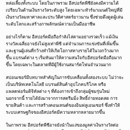
หล่อเลี้ยงทั้งระบบ โดยในภาพรวม อีสปอร์ตพีซียังคงมีความได้
เปรียบในด้านเงินรางวัลระดับสูง โดยเฉพาะทัวร์นาเมนต์ใหญ่ที่มี
เงินรางวัลมหาศาลและประวัติศาสตร์ยาวนาน ซึ่งช่วยดึงดูดผู้เล่น
ระดับโลกและสร้างภาพลักษณ์ความเป็นมืออาชีพ
อย่างไรก็ตาม อีสปอร์ตมือถือกำลังไล่ตามอย่างรวดเร็ว แม้เงิน
รางวัลเฉลี่ยอาจยังไม่สูงเท่าพีซี แต่จำนวนการแข่งขันที่เพิ่มขึ้น
และฐานผู้เล่นที่กว้างทำให้เกิดโอกาสทางรายได้ในวงกว้างมาก
ขึ้น แบรนด์ต่าง ๆ เริ่มหันมาให้ความสนใจกับอีสปอร์ตมือถือมาก
ขึ้น โดยเฉพาะในตลาดที่มีผู้ใช้งานสมาร์ตโฟนจำนวนมาก
สปอนเซอร์มีบทบาทสำคัญในการขับเคลื่อนทั้งสองระบบ ไม่ว่าจะ
เป็นบริษัทเทคโนโลยี แบรนด์สินค้าอุปโภคบริโภค หรือ
แพลตฟอร์มดิจิทัลต่าง ๆ ที่ต้องการเข้าถึงกลุ่มผู้ชมรุ่นใหม่
นอกจากนี้ รายได้ยังมาจากการสตรีมมิ่ง สิทธิ์ถ่ายทอดสด การ
ขายสินค้า และการสร้างคอนเทนต์ของอินฟลูเอนเซอร์ ซึ่งทำให้
ระบบเศรษฐกิจของอีสปอร์ตมีความหลากหลายมากขึ้น
ในภาพรวม อีสปอร์ตพีซีอาจยังนำในแง่ของมูลค่าเงินรางวัลต่อ