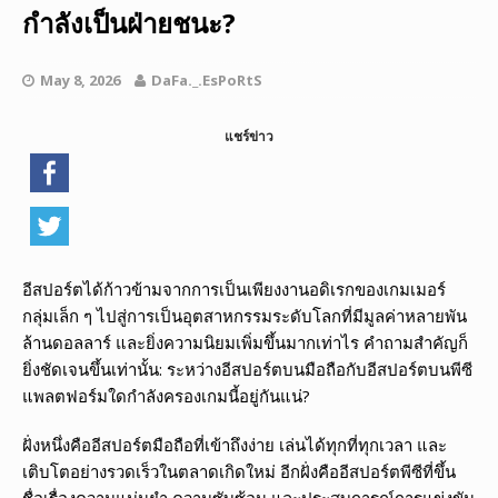
กำลังเป็นฝ่ายชนะ?
May 8, 2026
DaFa._.EsPoRtS
แชร์ข่าว
อีสปอร์ตได้ก้าวข้ามจากการเป็นเพียงงานอดิเรกของเกมเมอร์
กลุ่มเล็ก ๆ ไปสู่การเป็นอุตสาหกรรมระดับโลกที่มีมูลค่าหลายพัน
ล้านดอลลาร์ และยิ่งความนิยมเพิ่มขึ้นมากเท่าไร คำถามสำคัญก็
ยิ่งชัดเจนขึ้นเท่านั้น: ระหว่างอีสปอร์ตบนมือถือกับอีสปอร์ตบนพีซี
แพลตฟอร์มใดกำลังครองเกมนี้อยู่กันแน่?
ฝั่งหนึ่งคืออีสปอร์ตมือถือที่เข้าถึงง่าย เล่นได้ทุกที่ทุกเวลา และ
เติบโตอย่างรวดเร็วในตลาดเกิดใหม่ อีกฝั่งคืออีสปอร์ตพีซีที่ขึ้น
ชื่อเรื่องความแม่นยำ ความซับซ้อน และประสบการณ์การแข่งขัน