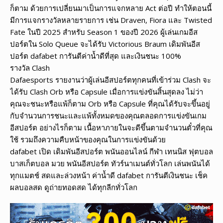
ก็ตาม ด้วยการเปลี่ยนมาเป็นการแจกหลาย Act ต่อปี ทำให้ตอนนี้
มีการแจกรางวัลหลายรายการ เช่น Draven, Fiora และ Twisted
Fate ในปี 2025 สำหรับ Season 1 ของปี 2026 ผู้เล่นเกมอีส
ปอร์ตใน Solo Queue จะได้รับ Victorious Braum เดิมพันอีส
ปอร์ต dafabet การันตีค่าน้ำดีที่สุด และเงินชนะ 100%
รางวัล Clash
Dafaesports รายงานว่าผู้เล่นอีสปอร์ตทุกคนที่เข้าร่วม Clash จะ
ได้รับ Clash Orb หรือ Capsule เมื่อการแข่งขันสิ้นสุดลง ไม่ว่า
คุณจะชนะหรือแพ้ก็ตาม Orb หรือ Capsule ที่คุณได้รับจะขึ้นอยู่
กับจำนวนการชนะและแพ้ทั้งหมดของคุณตลอดการแข่งขันเกม
อีสปอร์ต อย่างไรก็ตาม เนื้อหาภายในจะดีขึ้นตามจำนวนตั๋วที่คุณ
ใช้ รวมถึงความคืบหน้าของคุณในการแข่งขันด้วย
dafabet เปิด เดิมพันอีสปอร์ต พนันออนไลน์ กีฬา เทนนิส ฟุตบอล
บาสเก็ตบอล มวย พนันอีสปอร์ต ทัวร์นาเมนต์ทั่วโลก เล่นพนันได้
ทุกแมตช์ สดและล่วงหน้า ค่าน้ำดี dafabet การันตีเงินชนะ เช็ค
ผลบอลสด ดูถ่ายทอดสด ได้ทุกลีกทั่วโลก