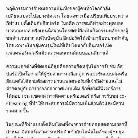
พฤติกรรมการรับชมความบันเทิงของผู้คนทั่วโลกกำลัง
เปลี่ยนแปลงไปอย่างชัดเจน โดยเฉพาะเมื่อเปรียบเทียบระหว่าง
กีฬาแบบดั้งเดิมกับอีสปอร์ต ในอดีต การชมกีฬาอย่างฟุตบอล
บาสเกตบอล หรือเทนนิสผ่านโทรทัศน์ถือเป็นกิจกรรมหลักของผู้
ชมจำนวนมาก แต่ในปัจจุบัน อีสปอร์ตได้เข้ามามีบทบาทสำคัญ
โดยเฉพาะในกลุ่มคนรุ่นใหม่ที่เติบโตมากับอินเทอร์เน็ต
แพลตฟอร์มสตรีมมิง และคอนเทนต์แบบออนดีมานด์
ความแตกต่างที่ชัดเจนที่สุดคือความยืดหยุ่นในการรับชม อีส
ปอร์ตเปิดโอกาสให้ผู้ชมสามารถเลือกดูการแข่งขันแบบสดหรือ
ย้อนหลังได้ตามต้องการ ผ่านแพลตฟอร์มที่เข้าถึงง่ายและไม่
จำกัดอยู่กับตารางออกอากาศแบบเดิม อีกทั้งยังมีฟีเจอร์การ
โต้ตอบ เช่น แชตสด การติดตามครีเอเตอร์ หรือการรับชม co-
streaming ที่ทำให้ประสบการณ์มีความเป็นส่วนตัวและมีส่วน
ร่วมมากขึ้น
ในขณะที่กีฬาแบบดั้งเดิมยังคงพึ่งพาการถ่ายทอดสดตามเวลาที่
กำหนด อีสปอร์ตสามารถปรับตัวเข้ากับไลฟ์สไตล์ของผู้ชมยุค