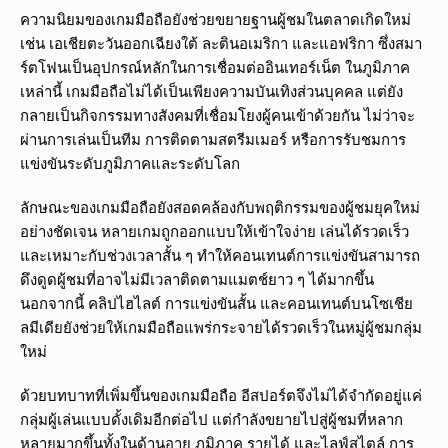
ความนิยมของเกมมือถือยังช่วยขยายฐานผู้ชมในตลาดเกิดใหม่
เช่น เอเชียตะวันออกเฉียงใต้ ละตินอเมริกา และแอฟริกา ซึ่งสมา
ร์ตโฟนเป็นอุปกรณ์หลักในการเชื่อมต่ออินเทอร์เน็ต ในภูมิภาค
เหล่านี้ เกมมือถือไม่ได้เป็นเพียงความบันเทิงส่วนบุคคล แต่ยัง
กลายเป็นกิจกรรมทางสังคมที่เชื่อมโยงผู้คนเข้าด้วยกัน ไม่ว่าจะ
ผ่านการเล่นเป็นทีม การติดตามสตรีมเมอร์ หรือการรับชมการ
แข่งขันระดับภูมิภาคและระดับโลก
ลักษณะของเกมมือถือยังสอดคล้องกับพฤติกรรมของผู้ชมยุคใหม่
อย่างชัดเจน หลายเกมถูกออกแบบให้เข้าใจง่าย เล่นได้รวดเร็ว
และเหมาะกับช่วงเวลาสั้น ๆ ทำให้คอนเทนต์การแข่งขันสามารถ
ดึงดูดผู้ชมที่อาจไม่มีเวลาติดตามแมตช์ยาว ๆ ได้มากขึ้น
นอกจากนี้ คลิปไฮไลต์ การแข่งขันสั้น และคอนเทนต์บนโซเชีย
ลมีเดียยังช่วยให้เกมมือถือแพร่กระจายได้รวดเร็วในหมู่ผู้ชมกลุ่ม
ใหม่
ด้วยบทบาทที่เพิ่มขึ้นของเกมมือถือ อีสปอร์ตจึงไม่ได้จำกัดอยู่แค่
กลุ่มผู้เล่นแบบดั้งเดิมอีกต่อไป แต่กำลังขยายไปสู่ผู้ชมที่หลาก
หลายมากขึ้นทั้งในด้านอายุ ภูมิภาค รายได้ และไลฟ์สไตล์ การ