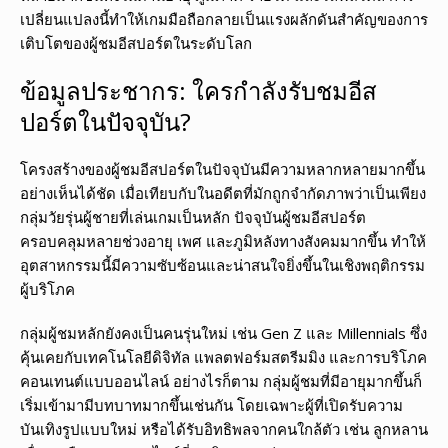
เปลี่ยนแปลงนี้ทำให้เกมมือถือกลายเป็นแรงผลักดันสำคัญของการ
เติบโตของผู้ชมอีสปอร์ตในระดับโลก
ข้อมูลประชากร: ใครกำลังรับชมอีส
ปอร์ตในปัจจุบัน?
โครงสร้างของผู้ชมอีสปอร์ตในปัจจุบันมีความหลากหลายมากขึ้น
อย่างเห็นได้ชัด เมื่อเทียบกับในอดีตที่มักถูกจำกัดภาพว่าเป็นเพียง
กลุ่มวัยรุ่นผู้ชายที่เล่นเกมเป็นหลัก ปัจจุบันผู้ชมอีสปอร์ต
ครอบคลุมหลายช่วงอายุ เพศ และภูมิหลังทางสังคมมากขึ้น ทำให้
อุตสาหกรรมนี้มีความซับซ้อนและน่าสนใจยิ่งขึ้นในเชิงพฤติกรรม
ผู้บริโภค
กลุ่มผู้ชมหลักยังคงเป็นคนรุ่นใหม่ เช่น Gen Z และ Millennials ซึ่ง
คุ้นเคยกับเทคโนโลยีดิจิทัล แพลตฟอร์มสตรีมมิง และการบริโภค
คอนเทนต์แบบออนไลน์ อย่างไรก็ตาม กลุ่มผู้ชมที่มีอายุมากขึ้นก็
เริ่มเข้ามามีบทบาทมากขึ้นเช่นกัน โดยเฉพาะผู้ที่เปิดรับความ
บันเทิงรูปแบบใหม่ หรือได้รับอิทธิพลจากคนใกล้ตัว เช่น ลูกหลาน