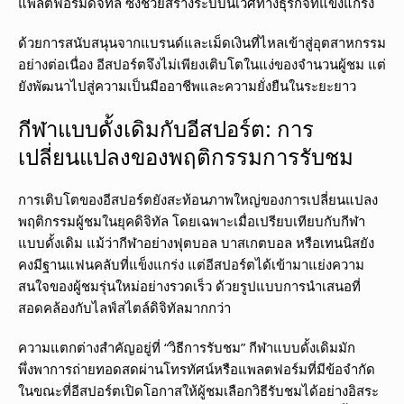
แพลตฟอร์มดิจิทัล ซึ่งช่วยสร้างระบบนิเวศทางธุรกิจที่แข็งแกร่ง
ด้วยการสนับสนุนจากแบรนด์และเม็ดเงินที่ไหลเข้าสู่อุตสาหกรรม
อย่างต่อเนื่อง อีสปอร์ตจึงไม่เพียงเติบโตในแง่ของจำนวนผู้ชม แต่
ยังพัฒนาไปสู่ความเป็นมืออาชีพและความยั่งยืนในระยะยาว
กีฬาแบบดั้งเดิมกับอีสปอร์ต: การ
เปลี่ยนแปลงของพฤติกรรมการรับชม
การเติบโตของอีสปอร์ตยังสะท้อนภาพใหญ่ของการเปลี่ยนแปลง
พฤติกรรมผู้ชมในยุคดิจิทัล โดยเฉพาะเมื่อเปรียบเทียบกับกีฬา
แบบดั้งเดิม แม้ว่ากีฬาอย่างฟุตบอล บาสเกตบอล หรือเทนนิสยัง
คงมีฐานแฟนคลับที่แข็งแกร่ง แต่อีสปอร์ตได้เข้ามาแย่งความ
สนใจของผู้ชมรุ่นใหม่อย่างรวดเร็ว ด้วยรูปแบบการนำเสนอที่
สอดคล้องกับไลฟ์สไตล์ดิจิทัลมากกว่า
ความแตกต่างสำคัญอยู่ที่ “วิธีการรับชม” กีฬาแบบดั้งเดิมมัก
พึ่งพาการถ่ายทอดสดผ่านโทรทัศน์หรือแพลตฟอร์มที่มีข้อจำกัด
ในขณะที่อีสปอร์ตเปิดโอกาสให้ผู้ชมเลือกวิธีรับชมได้อย่างอิสระ