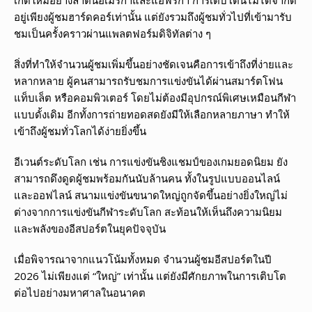
เกิดใหม่อย่างลาตินอเมริกาและแอฟริกา การเติบโตนี้ไม่ได้จำกัด
อยู่เพียงผู้ชมฮาร์ดคอร์เท่านั้น แต่ยังรวมถึงผู้ชมทั่วไปที่เข้ามารับ
ชมเป็นครั้งคราวผ่านแพลตฟอร์มดิจิทัลต่าง ๆ
สิ่งที่ทำให้จำนวนผู้ชมเพิ่มขึ้นอย่างชัดเจนคือการเข้าถึงที่ง่ายและ
หลากหลาย ผู้คนสามารถรับชมการแข่งขันได้ผ่านสมาร์ตโฟน
แท็บเล็ต หรือคอมพิวเตอร์ โดยไม่ต้องมีอุปกรณ์พิเศษเหมือนกีฬา
แบบดั้งเดิม อีกทั้งการถ่ายทอดสดยังมีให้เลือกหลายภาษา ทำให้
เข้าถึงผู้ชมทั่วโลกได้ง่ายยิ่งขึ้น
อีเวนต์ระดับโลก เช่น การแข่งขันชิงแชมป์ของเกมยอดนิยม ยัง
สามารถดึงดูดผู้ชมพร้อมกันนับล้านคน ทั้งในรูปแบบออนไลน์
และออฟไลน์ สนามแข่งขันขนาดใหญ่ถูกจัดขึ้นอย่างยิ่งใหญ่ไม่
ต่างจากการแข่งขันกีฬาระดับโลก สะท้อนให้เห็นถึงความนิยม
และพลังของอีสปอร์ตในยุคปัจจุบัน
เมื่อพิจารณาจากแนวโน้มทั้งหมด จำนวนผู้ชมอีสปอร์ตในปี
2026 ไม่เพียงแต่ “ใหญ่” เท่านั้น แต่ยังมีศักยภาพในการเติบโต
ต่อไปอย่างมหาศาลในอนาคต