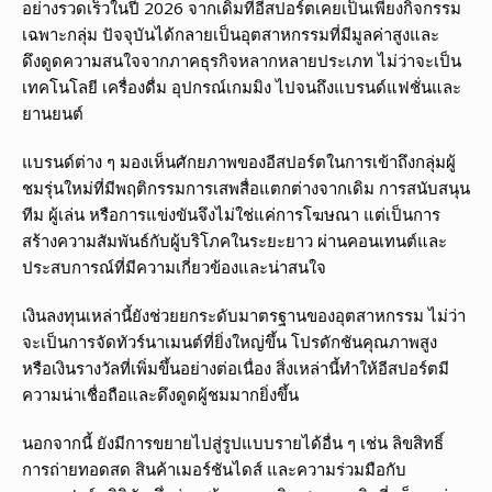
อย่างรวดเร็วในปี 2026 จากเดิมที่อีสปอร์ตเคยเป็นเพียงกิจกรรม
เฉพาะกลุ่ม ปัจจุบันได้กลายเป็นอุตสาหกรรมที่มีมูลค่าสูงและ
ดึงดูดความสนใจจากภาคธุรกิจหลากหลายประเภท ไม่ว่าจะเป็น
เทคโนโลยี เครื่องดื่ม อุปกรณ์เกมมิง ไปจนถึงแบรนด์แฟชั่นและ
ยานยนต์
แบรนด์ต่าง ๆ มองเห็นศักยภาพของอีสปอร์ตในการเข้าถึงกลุ่มผู้
ชมรุ่นใหม่ที่มีพฤติกรรมการเสพสื่อแตกต่างจากเดิม การสนับสนุน
ทีม ผู้เล่น หรือการแข่งขันจึงไม่ใช่แค่การโฆษณา แต่เป็นการ
สร้างความสัมพันธ์กับผู้บริโภคในระยะยาว ผ่านคอนเทนต์และ
ประสบการณ์ที่มีความเกี่ยวข้องและน่าสนใจ
เงินลงทุนเหล่านี้ยังช่วยยกระดับมาตรฐานของอุตสาหกรรม ไม่ว่า
จะเป็นการจัดทัวร์นาเมนต์ที่ยิ่งใหญ่ขึ้น โปรดักชันคุณภาพสูง
หรือเงินรางวัลที่เพิ่มขึ้นอย่างต่อเนื่อง สิ่งเหล่านี้ทำให้อีสปอร์ตมี
ความน่าเชื่อถือและดึงดูดผู้ชมมากยิ่งขึ้น
นอกจากนี้ ยังมีการขยายไปสู่รูปแบบรายได้อื่น ๆ เช่น ลิขสิทธิ์
การถ่ายทอดสด สินค้าเมอร์ชันไดส์ และความร่วมมือกับ